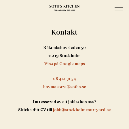
Kontakt
Rålambshovsleden 50
112 19 Stockholm
Visa på Google maps
08 441 31 54
hovmastare@soths.se
Intresserad av att jobba hos oss?
Skicka ditt CV till
jobb@stockholmcourtyard.se